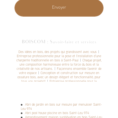
BOISCOM : Savoir-faire et services
Des idées en bois, des projets qui grandissent avec vous
|
Entreprise professionnelle pour la pose et l'installation d'une
charpente traditionnelle en bois à Saint-Paul
|
Chaque projet,
une composition harmonieuse entre la force du bois et la
créativité de nos artisans.
|
Façonnons ensemble l'avenir de
votre espace
|
Conception et construction sur mesure en
ossature bois, avec un design élégant et fonctionnalité, pour
tous vos projets!!
|
Entreprise professionnelle pour la
construction et l'installation d'un abri de jardin extérieur en
bois à Saint-Pierre
|
Du bois, de la passion, des réalisations
durables
|
Votre rêve en bois, notre réalité en construction
|
Projets Sur Mesure, Élégance Boisée
|
Entreprise
professionnelle pour la conception et la construction d'une
Abri de jardin en bois sur mesure par menuisier Saint-
maison avec ossature bois sur mesure à l'Étang-Salé
|
"Bois
Leu 974
noble pour rénover ou construire, charme naturel, durabilité,
Abri pool house piscine en bois Saint-Leu 974
travaux sur mesure, rénovation écologique, architecture bois
|
Agrandissement maison surélévation en bois Saint-Leu