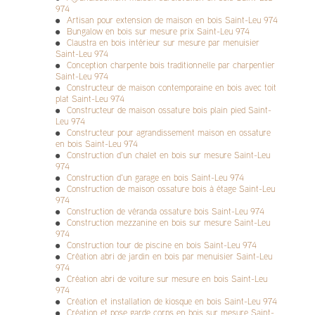
Bois noble pour rénover ou construire, charme naturel,
974
durabilité, travaux sur mesure, rénovation écologique,
Artisan pour extension de maison en bois Saint-Leu 974
architecture
|
Création et construction de maison en ossature
Bungalow en bois sur mesure prix Saint-Leu 974
bois à étage ou de plain-pied sur mesure à Saint-Pierre de La
Claustra en bois intérieur sur mesure par menuisier
Réunion
|
Construire en bois, c'est construire pour durer
|
Saint-Leu 974
Excellence en bois : Éco-construction, Authenticité
Conception charpente bois traditionnelle par charpentier
réunionnaise
|
Bois, passion et précision au service de votre
Saint-Leu 974
projet
Constructeur de maison contemporaine en bois avec toit
plat Saint-Leu 974
Constructeur de maison ossature bois plain pied Saint-
Leu 974
Constructeur pour agrandissement maison en ossature
en bois Saint-Leu 974
Construction d'un chalet en bois sur mesure Saint-Leu
974
Construction d'un garage en bois Saint-Leu 974
Construction de maison ossature bois à étage Saint-Leu
974
Construction de véranda ossature bois Saint-Leu 974
Construction mezzanine en bois sur mesure Saint-Leu
974
Construction tour de piscine en bois Saint-Leu 974
Création abri de jardin en bois par menuisier Saint-Leu
974
Création abri de voiture sur mesure en bois Saint-Leu
974
Création et installation de kiosque en bois Saint-Leu 974
Création et pose garde corps en bois sur mesure Saint-