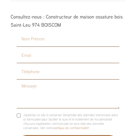
Consultez-nous : Constructeur de maison ossature bois
Saint-Leu 974 BOISCOM
Nom Prénom
Email
Téléphone
Message
J'autorise ce site à conserver l'ensemble des données transmises dans
ce formulaire pour faciliter le suivi et le traitement de ma demande.
(Aucune exploitation commerciale ne sera faite des données
conservées. Voir notre
politique de confidentialité
)