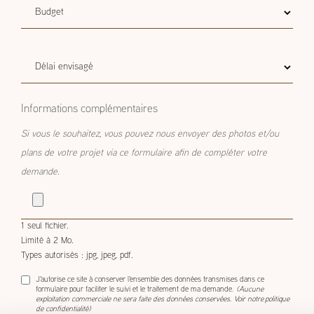
Budget
Budget estimatif
estimatif
Délai
Délai envisagé
envisagé
Informations complémentaires
Si vous le souhaitez, vous pouvez nous envoyer des photos et/ou
plans de votre projet via ce formulaire afin de compléter votre
demande.
1 seul fichier.
Limité à 2 Mo.
Types autorisés : jpg, jpeg, pdf.
J'autorise ce site à conserver l'ensemble des données transmises dans ce
formulaire pour faciliter le suivi et le traitement de ma demande.
(Aucune