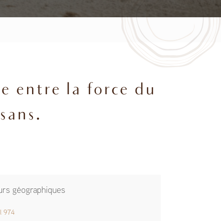
 entre la force du
isans.
urs géographiques
l 974