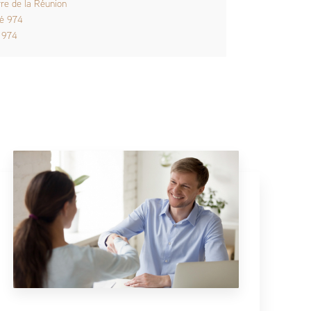
rre de la Réunion
lé 974
 974