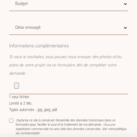
Budget
Budget estimatif
estimatif
Délai
Délai envisagé
envisagé
Informations complémentaires
Si vous le souhaitez, vous pouvez nous envoyer des photos et/ou
plans de votre projet via ce formulaire afin de compléter votre
demande.
1 seul fichier.
Limité à 2 Mo.
Types autorisés : jpg, jpeg, pdf.
J'autorise ce site à conserver l'ensemble des données transmises dans ce
formulaire pour faciliter le suivi et le traitement de ma demande.
(Aucune