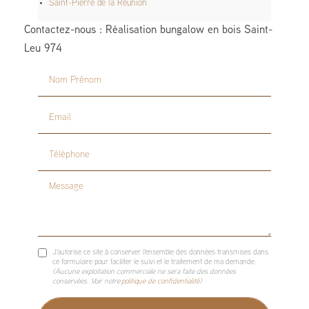
Saint-Pierre de la Réunion
Contactez-nous : Réalisation bungalow en bois Saint-
Leu 974
Nom Prénom
Email
Téléphone
Message
J'autorise ce site à conserver l'ensemble des données transmises dans
ce formulaire pour faciliter le suivi et le traitement de ma demande.
(Aucune exploitation commerciale ne sera faite des données
conservées. Voir notre
politique de confidentialité
)