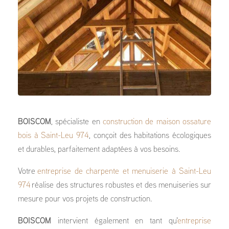
BOISCOM
, spécialiste en
construction de maison ossature
bois à Saint-Leu 974
, conçoit des habitations écologiques
et durables, parfaitement adaptées à vos besoins.
Votre
entreprise de charpente et menuiserie à Saint-Leu
974
réalise des structures robustes et des menuiseries sur
mesure pour vos projets de construction.
BOISCOM
intervient également en tant qu'
entreprise