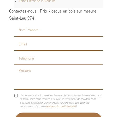
Saint-Pierre de la Réunion
Contactez-nous : Prix kiosque en bois sur mesure
Saint-Leu 974
Nom Prénom
Email
Téléphone
Message
J'autorise ce site à conserver l'ensemble des données transmises dans
ce formulaire pour faciliter le suivi et le traitement de ma demande.
(Aucune exploitation commerciale ne sera faite des données
conservées. Voir notre
politique de confidentialité
)