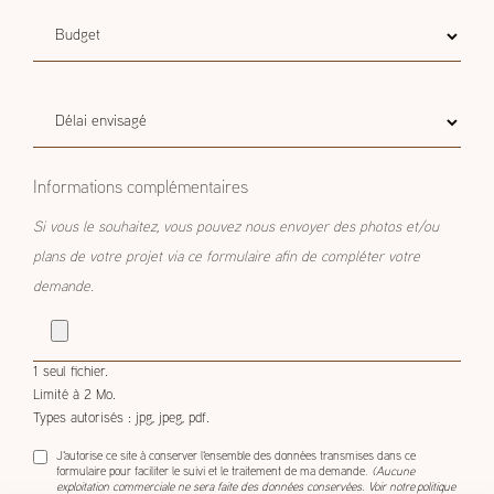
Budget
Budget estimatif
estimatif
Délai
Délai envisagé
envisagé
Informations complémentaires
Si vous le souhaitez, vous pouvez nous envoyer des photos et/ou
plans de votre projet via ce formulaire afin de compléter votre
demande.
1 seul fichier.
Limité à 2 Mo.
Types autorisés : jpg, jpeg, pdf.
J'autorise ce site à conserver l'ensemble des données transmises dans ce