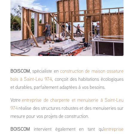
BOISCOM
, spécialiste en
construction de maison ossature
bois à Saint-Leu 974
, conçoit des habitations écologiques
et durables, parfaitement adaptées à vos besoins.
Votre
entreprise de charpente et menuiserie à Saint-Leu
974
réalise des structures robustes et des menuiseries sur
mesure pour vos projets de construction.
BOISCOM
intervient également en tant qu'
entreprise