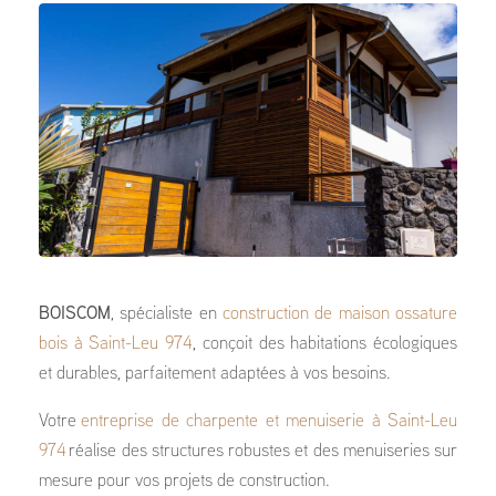
BOISCOM
, spécialiste en
construction de maison ossature
bois à Saint-Leu 974
, conçoit des habitations écologiques
et durables, parfaitement adaptées à vos besoins.
Votre
entreprise de charpente et menuiserie à Saint-Leu
974
réalise des structures robustes et des menuiseries sur
mesure pour vos projets de construction.