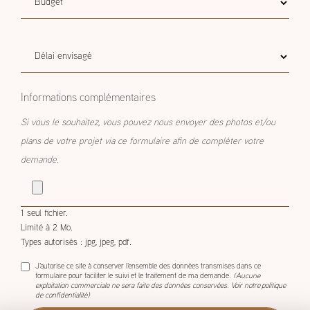
Budget
Budget estimatif
estimatif
Délai
Délai envisagé
envisagé
Informations complémentaires
Si vous le souhaitez, vous pouvez nous envoyer des photos et/ou
plans de votre projet via ce formulaire afin de compléter votre
demande.
1 seul fichier.
Limité à 2 Mo.
Types autorisés : jpg, jpeg, pdf.
J'autorise ce site à conserver l'ensemble des données transmises dans ce
formulaire pour faciliter le suivi et le traitement de ma demande.
(Aucune
exploitation commerciale ne sera faite des données conservées. Voir notre
politique