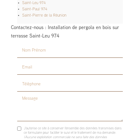
Saint-Leu 974
Saint-Paul 974
Saint-Pierre de la Réunion
Contactez-nous : Installation de pergola en bois sur
terrasse Saint-Leu 974
Nom Prénom
Email
Téléphone
Message
J'autorise ce site à conserver l'ensemble des données transmises dans
ce formulaire pour faciliter le suivi et le traitement de ma demande.
(Aucune exploitation commerciale ne sera faite des données