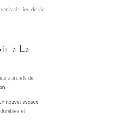
éritable lieu de vie
ois à La
eurs projets de
ion
.
 un nouvel espace
 durables et