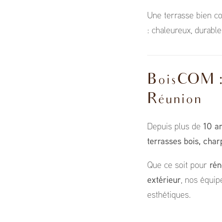
Une terrasse bien co
: chaleureux, durable
BoisCOM : v
Réunion
Depuis plus de
10 a
terrasses bois, cha
Que ce soit pour
rén
extérieur
, nos équip
esthétiques.