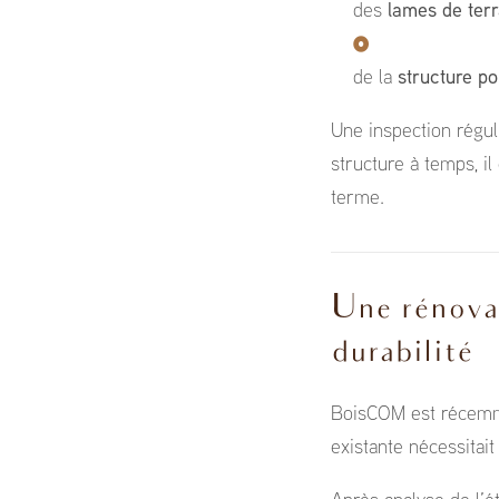
des
lames de ter
de la
structure p
Une inspection régul
structure à temps, il
terme.
Une rénovat
durabilité
BoisCOM est récemm
existante nécessitai