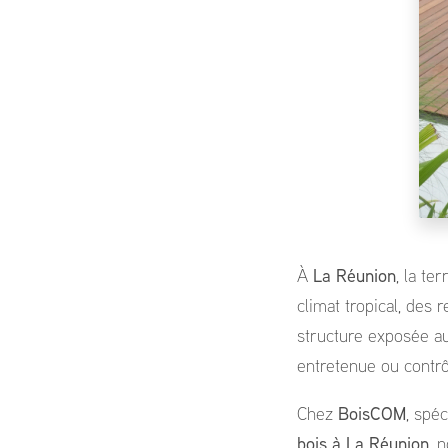
À
La Réunion
, la te
climat tropical, des
structure exposée a
entretenue ou contrô
Chez
BoisCOM
, spéc
bois à La Réunion
, 