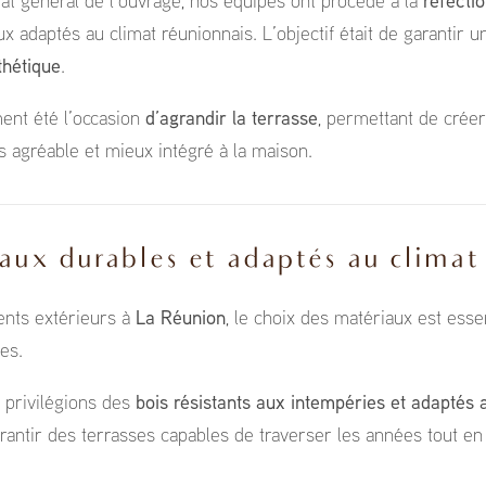
tat général de l’ouvrage, nos équipes ont procédé à la
réfectio
ux adaptés au climat réunionnais. L’objectif était de garantir un
thétique
.
ent été l’occasion
d’agrandir la terrasse
, permettant de crée
s agréable et mieux intégré à la maison.
ux durables et adaptés au climat 
nts extérieurs à
La Réunion
, le choix des matériaux est esse
es.
privilégions des
bois résistants aux intempéries et adaptés 
garantir des terrasses capables de traverser les années tout e