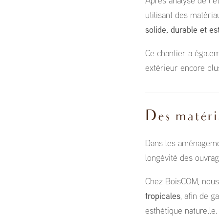
Après analyse de l’é
utilisant des matéria
solide, durable et es
Ce chantier a égalem
extérieur encore plu
Des matéria
Dans les aménageme
longévité des ouvrag
Chez BoisCOM, nous 
tropicales
, afin de 
esthétique naturelle.