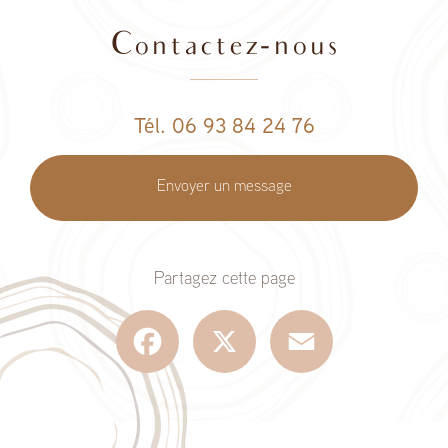
service de votre projet
|
Du bois, de la passion, des réalisations
durables
|
"Bois noble pour rénover ou construire, charme naturel,
Contactez-nous
durabilité, travaux sur mesure, rénovation écologique, architecture
bois
|
Façonnons ensemble l'avenir de votre espace
|
Construire en
bois, c'est construire pour durer
|
Chaque projet, une composition
harmonieuse entre la force du bois et la créativité de nos artisans.
|
Projets Sur Mesure, Élégance Boisée
|
Conception et construction
sur mesure en ossature bois, avec un design élégant et
Tél. 06 93 84 24 76
fonctionnalité, pour tous vos projets!!
Envoyer un message
Partagez cette page
Facebook
X
Email