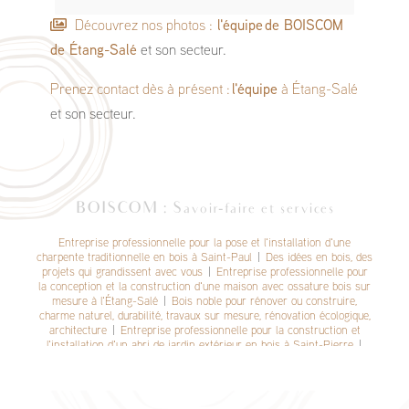
Découvrez nos photos :
l'équipe
de BOISCOM
de Étang-Salé
et son secteur.
Prenez contact dès à présent :
l'équipe
à Étang-Salé
et son secteur.
BOISCOM : Savoir-faire et services
Entreprise professionnelle pour la pose et l'installation d'une
charpente traditionnelle en bois à Saint-Paul
|
Des idées en bois, des
projets qui grandissent avec vous
|
Entreprise professionnelle pour
la conception et la construction d'une maison avec ossature bois sur
mesure à l'Étang-Salé
|
Bois noble pour rénover ou construire,
charme naturel, durabilité, travaux sur mesure, rénovation écologique,
architecture
|
Entreprise professionnelle pour la construction et
l'installation d'un abri de jardin extérieur en bois à Saint-Pierre
|
Excellence en bois : Éco-construction, Authenticité réunionnaise
|
Votre rêve en bois, notre réalité en construction
|
Création et
construction de maison en ossature bois à étage ou de plain-pied sur
mesure à Saint-Pierre de La Réunion
|
Bois, passion et précision au