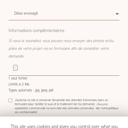
Délai
Délai envisagé
envisagé
Informations complémentaires
Si vous le souhaitez, vous pouvez nous envoyer des photos et/ou
plans de votre projet via ce formulaire afin de compléter votre
demande.
1 seul fichier.
Limité à 2 Mo.
Types autorisés : jpg, jpeg, pdf.
J'autorise ce site à conserver l'ensemble des données transmises dans ce
formulaire pour faciliter le suivi et le traitement de ma demande.
(Aucune
exploitation commerciale ne sera faite des données conservées. Voir notre
politique
de confidentialité
)
This site uses cookies and gives you control over what you