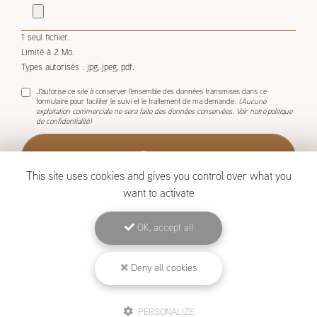
demande.
1 seul fichier.
Limité à 2 Mo.
Types autorisés : jpg, jpeg, pdf.
J'autorise ce site à conserver l'ensemble des données transmises dans ce
formulaire pour faciliter le suivi et le traitement de ma demande.
(Aucune
exploitation commerciale ne sera faite des données conservées. Voir notre
politique
de confidentialité
)
This site uses cookies and gives you control over what you
want to activate
OK, accept all
BOISCOM, Constructeur de maison ossature bois à Étang-Salé
Deny all cookies
Mentions légales
-
Plan du site
-
Liens utiles
-
Archives
-
Cookies
PERSONALIZE