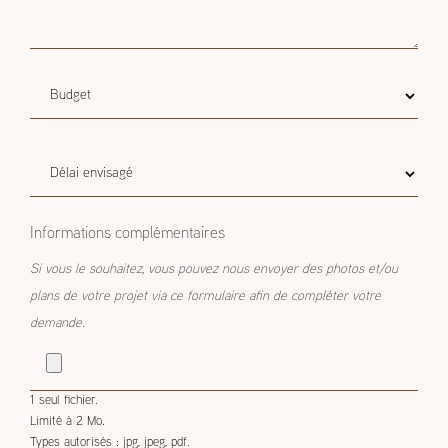
Budget
Budget estimatif
estimatif
Délai
Délai envisagé
envisagé
Informations complémentaires
Si vous le souhaitez, vous pouvez nous envoyer des photos et/ou
plans de votre projet via ce formulaire afin de compléter votre
demande.
1 seul fichier.