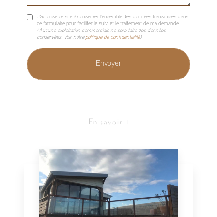
J'autorise ce site à conserver l'ensemble des données transmises dans
ce formulaire pour faciliter le suivi et le traitement de ma demande.
(Aucune exploitation commerciale ne sera faite des données
conservées. Voir notre
politique de confidentialité
)
En savoir +