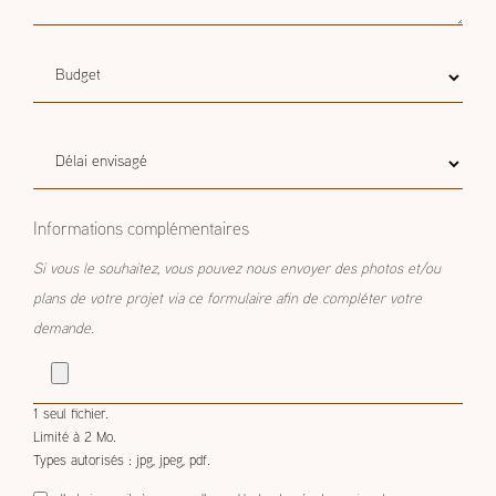
Budget
Budget estimatif
estimatif
Délai
Délai envisagé
envisagé
Informations complémentaires
Si vous le souhaitez, vous pouvez nous envoyer des photos et/ou
plans de votre projet via ce formulaire afin de compléter votre
demande.
1 seul fichier.
Limité à 2 Mo.
Types autorisés : jpg, jpeg, pdf.