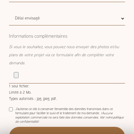
Budget
Budget estimatif
estimatif
Délai
Délai envisagé
envisagé
Informations complémentaires
Si vous le souhaitez, vous pouvez nous envoyer des photos et/ou
plans de votre projet via ce formulaire afin de compléter votre
demande.
1 seul fichier.
Limité à 2 Mo.
Types autorisés : jpg, jpeg, pdf.
J'autorise ce site à conserver l'ensemble des données transmises dans ce
formulaire pour faciliter le suivi et le traitement de ma demande.
(Aucune
exploitation commerciale ne sera faite des données conservées. Voir notre
politique
de confidentialité
)