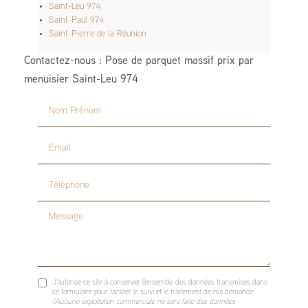
Saint-Leu 974
Saint-Paul 974
Saint-Pierre de la Réunion
Contactez-nous : Pose de parquet massif prix par
menuisier Saint-Leu 974
Nom Prénom
Email
Téléphone
Message
J'autorise ce site à conserver l'ensemble des données transmises dans
ce formulaire pour faciliter le suivi et le traitement de ma demande.
(Aucune exploitation commerciale ne sera faite des données