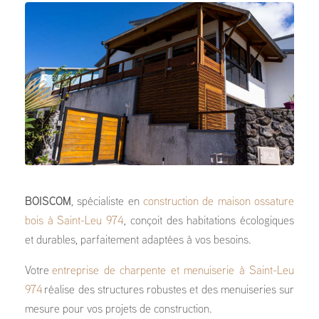
BOISCOM
, spécialiste en
construction de maison ossature
bois à Saint-Leu 974
, conçoit des habitations écologiques
et durables, parfaitement adaptées à vos besoins.
Votre
entreprise de charpente et menuiserie à Saint-Leu
974
réalise des structures robustes et des menuiseries sur
mesure pour vos projets de construction.