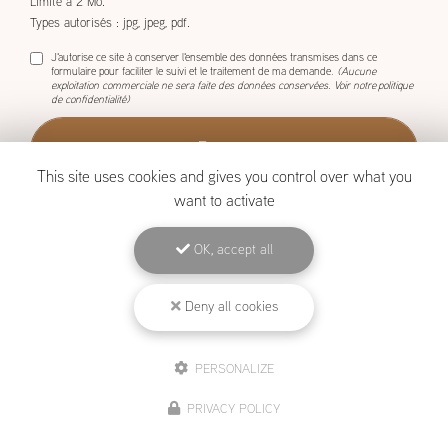
1 seul fichier.
Limité à 2 Mo.
Types autorisés : jpg, jpeg, pdf.
J'autorise ce site à conserver l'ensemble des données transmises dans ce
formulaire pour faciliter le suivi et le traitement de ma demande.
(Aucune
exploitation commerciale ne sera faite des données conservées. Voir notre
politique
de confidentialité
)
This site uses cookies and gives you control over what you
want to activate
OK, accept all
BOISCOM, Constructeur de maison ossature bois à Étang-Salé
Deny all cookies
Mentions légales
-
Plan du site
-
Liens utiles
-
Archives
-
Cookies
PERSONALIZE
Création et référencement de site Internet
PRIVACY POLICY
Demande de Devis
Secteur
-
En savoir +