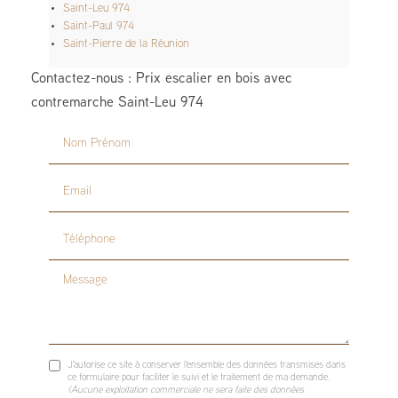
Saint-Leu 974
Saint-Paul 974
Saint-Pierre de la Réunion
Contactez-nous : Prix escalier en bois avec
contremarche Saint-Leu 974
Nom Prénom
Email
Téléphone
Message
J'autorise ce site à conserver l'ensemble des données transmises dans
ce formulaire pour faciliter le suivi et le traitement de ma demande.
(Aucune exploitation commerciale ne sera faite des données