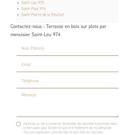
Saint-Leu 974
Saint-Paul 974
Saint-Pierre de la Réunion
Contactez-nous : Terrasse en bois sur plots par
menuisier Saint-Leu 974
Nom Prénom
Email
Téléphone
Message
J'autorise ce site à conserver l'ensemble des données transmises dans
ce formulaire pour faciliter le suivi et le traitement de ma demande.
(Aucune exploitation commerciale ne sera faite des données