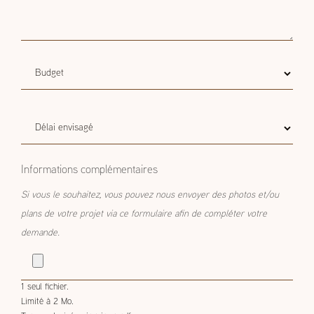
Budget
Budget estimatif
estimatif
Délai
Délai envisagé
envisagé
Informations complémentaires
Si vous le souhaitez, vous pouvez nous envoyer des photos et/ou
plans de votre projet via ce formulaire afin de compléter votre
demande.
1 seul fichier.