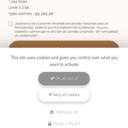
1 seul fichier.
Limité à 2 Mo.
Types autorisés : jpg, jpeg, pdf.
J'autorise ce site à conserver l'ensemble des données transmises dans ce
formulaire pour faciliter le suivi et le traitement de ma demande.
(Aucune
exploitation commerciale ne sera faite des données conservées. Voir notre
politique
de confidentialité
)
This site uses cookies and gives you control over what you
want to activate
OK, accept all
BOISCOM, Constructeur de maison ossature bois à Étang-Salé
Deny all cookies
Mentions légales
-
Plan du site
-
Liens utiles
-
Archives
-
Cookies
PERSONALIZE
Création et référencement de site Internet
PRIVACY POLICY
Demande de Devis