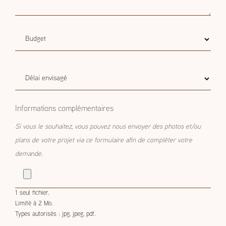
Budget
Budget estimatif
estimatif
Délai
Délai envisagé
envisagé
Informations complémentaires
Si vous le souhaitez, vous pouvez nous envoyer des photos et/ou
plans de votre projet via ce formulaire afin de compléter votre
demande.
1 seul fichier.
Limité à 2 Mo.