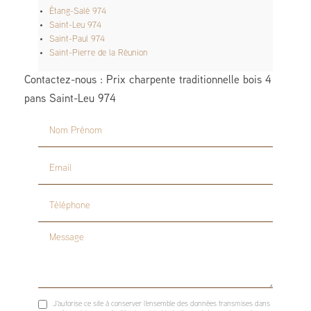
Étang-Salé 974
Saint-Leu 974
Saint-Paul 974
Saint-Pierre de la Réunion
Contactez-nous : Prix charpente traditionnelle bois 4
pans Saint-Leu 974
Nom Prénom
Email
Téléphone
Message
J'autorise ce site à conserver l'ensemble des données transmises dans