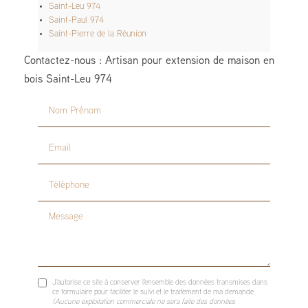
Saint-Leu 974
Saint-Paul 974
Saint-Pierre de la Réunion
Contactez-nous : Artisan pour extension de maison en
bois Saint-Leu 974
Nom Prénom
Email
Téléphone
Message
J'autorise ce site à conserver l'ensemble des données transmises dans
ce formulaire pour faciliter le suivi et le traitement de ma demande.
(Aucune exploitation commerciale ne sera faite des données