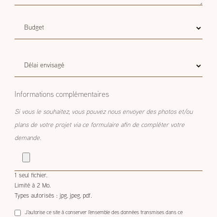
Budget
Budget estimatif
estimatif
Délai
Délai envisagé
envisagé
Informations complémentaires
Si vous le souhaitez, vous pouvez nous envoyer des photos et/ou
plans de votre projet via ce formulaire afin de compléter votre
demande.
1 seul fichier.
Limité à 2 Mo.
Types autorisés : jpg, jpeg, pdf.