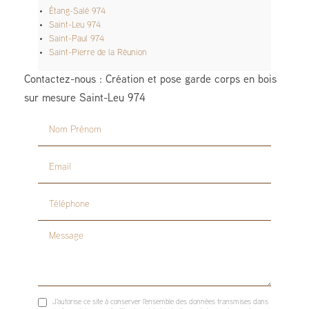
Étang-Salé 974
Saint-Leu 974
Saint-Paul 974
Saint-Pierre de la Réunion
Contactez-nous : Création et pose garde corps en bois
sur mesure Saint-Leu 974
Nom Prénom
Email
Téléphone
Message
J'autorise ce site à conserver l'ensemble des données transmises dans