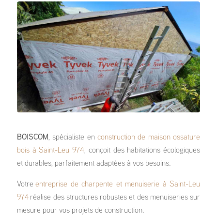
BOISCOM
, spécialiste en
construction de maison ossature
bois à Saint-Leu 974
, conçoit des habitations écologiques
et durables, parfaitement adaptées à vos besoins.
Votre
entreprise de charpente et menuiserie à Saint-Leu
974
réalise des structures robustes et des menuiseries sur
mesure pour vos projets de construction.