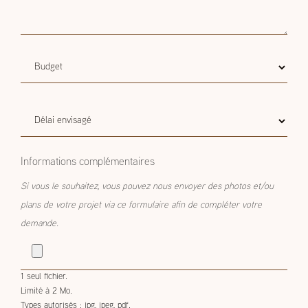
Budget
Budget estimatif
estimatif
Délai
Délai envisagé
envisagé
Informations complémentaires
Si vous le souhaitez, vous pouvez nous envoyer des photos et/ou
plans de votre projet via ce formulaire afin de compléter votre
demande.
1 seul fichier.