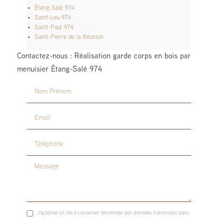
Étang-Salé 974
Saint-Leu 974
Saint-Paul 974
Saint-Pierre de la Réunion
Contactez-nous : Réalisation garde corps en bois par
menuisier Étang-Salé 974
Nom Prénom
Email
Téléphone
Message
J'autorise ce site à conserver l'ensemble des données transmises dans