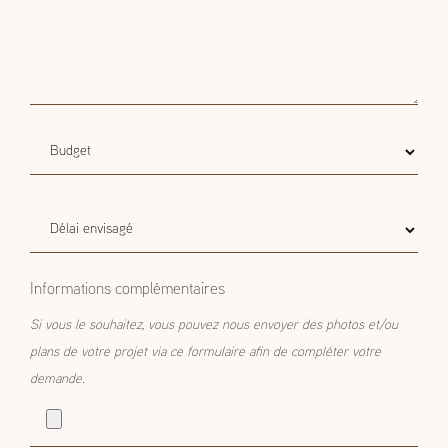
Projet
Budget
Budget estimatif
estimatif
Délai
Délai envisagé
envisagé
Informations complémentaires
Si vous le souhaitez, vous pouvez nous envoyer des photos et/ou
plans de votre projet via ce formulaire afin de compléter votre
demande.