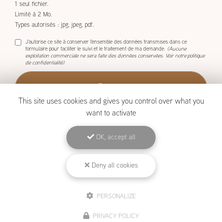
1 seul fichier.
Limité à 2 Mo.
Types autorisés : jpg, jpeg, pdf.
J'autorise ce site à conserver l'ensemble des données transmises dans ce
formulaire pour faciliter le suivi et le traitement de ma demande.
(Aucune
exploitation commerciale ne sera faite des données conservées. Voir notre
politique
de confidentialité
)
This site uses cookies and gives you control over what you
want to activate
OK, accept all
BOISCOM, Constructeur de maison ossature bois à Étang-Salé
Deny all cookies
Mentions légales
-
Plan du site
-
Liens utiles
-
Archives
-
Cookies
PERSONALIZE
Création et référencement de site Internet
PRIVACY POLICY
Demande de Devis