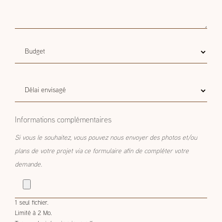
Budget
Budget estimatif
estimatif
Délai
Délai envisagé
envisagé
Informations complémentaires
Si vous le souhaitez, vous pouvez nous envoyer des photos et/ou
plans de votre projet via ce formulaire afin de compléter votre
demande.
1 seul fichier.