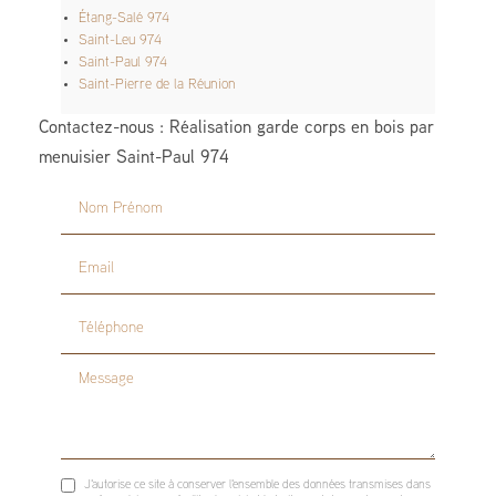
Étang-Salé 974
Saint-Leu 974
Saint-Paul 974
Saint-Pierre de la Réunion
Contactez-nous : Réalisation garde corps en bois par
menuisier Saint-Paul 974
Nom Prénom
Email
Téléphone
Message
J'autorise ce site à conserver l'ensemble des données transmises dans