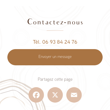
design élégant et fonctionnalité, pour tous vos projets!!
|
"Bois noble
pour rénover ou construire, charme naturel, durabilité, travaux sur
mesure, rénovation écologique, architecture bois
|
Façonnons
ensemble l'avenir de votre espace
|
Entreprise professionnelle pour
la conception et la construction d'une maison avec ossature bois sur
Contactez-nous
mesure à l'Étang-Salé
|
Bois, passion et précision au service de
votre projet
|
Création et construction de maison en ossature bois à
étage ou de plain-pied sur mesure à Saint-Pierre de La Réunion
|
Excellence en bois : Éco-construction, Authenticité réunionnaise
|
Votre rêve en bois, notre réalité en construction
|
Bois noble pour
rénover ou construire, charme naturel, durabilité, travaux sur mesure,
Tél. 06 93 84 24 76
rénovation écologique, architecture
Envoyer un message
Partagez cette page
Facebook
X
Email