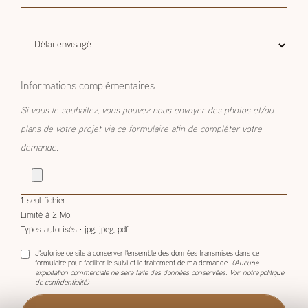
Budget
Budget estimatif
estimatif
Délai
Délai envisagé
envisagé
Informations complémentaires
Si vous le souhaitez, vous pouvez nous envoyer des photos et/ou
plans de votre projet via ce formulaire afin de compléter votre
demande.
1 seul fichier.
Limité à 2 Mo.
Types autorisés : jpg, jpeg, pdf.
J'autorise ce site à conserver l'ensemble des données transmises dans ce
formulaire pour faciliter le suivi et le traitement de ma demande.
(Aucune
exploitation commerciale ne sera faite des données conservées. Voir notre
politique
de confidentialité
)