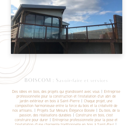
BOISCOM : Savoir-faire et services
Des idées en bois, des projets qui grandissent avec vous
|
Entreprise
professionnelle pour la construction et l'installation d'un abri de
jardin extérieur en bois à Saint-Pierre
|
Chaque projet, une
composition harmonieuse entre la force du bois et la créativité de
nos artisans.
|
Projets Sur Mesure, Élégance Boisée
|
Du bois, de la
passion, des réalisations durables
|
Construire en bois, c'est
construire pour durer
|
Entreprise professionnelle pour la pose et
l'installation d'une charpente traditionnelle en bois à Saint-Paul
|
Conception et construction sur mesure en ossature bois, avec un