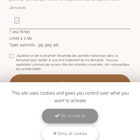
plans de votre projet via ce formulaire afin de compléter votre
demande.
1 seul fichier.
Limité à 2 Mo.
Types autorisés : jpg, jpeg, pdf.
J'autorise ce site à conserver l'ensemble des données transmises dans ce
formulaire pour faciliter le suivi et le traitement de ma demande.
(Aucune
exploitation commerciale ne sera faite des données conservées. Voir notre
politique
de confidentialité
)
This site uses cookies and gives you control over what you
want to activate
OK, accept all
BOISCOM, Constructeur de maison ossature bois à Étang-Salé
Deny all cookies