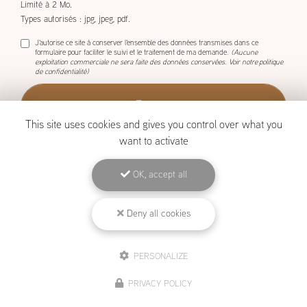
1 seul fichier.
Limité à 2 Mo.
Types autorisés : jpg, jpeg, pdf.
J'autorise ce site à conserver l'ensemble des données transmises dans ce
formulaire pour faciliter le suivi et le traitement de ma demande.
(Aucune
exploitation commerciale ne sera faite des données conservées. Voir notre
politique
de confidentialité
)
This site uses cookies and gives you control over what you
want to activate
OK, accept all
BOISCOM, Constructeur de maison ossature bois à Étang-Salé
Deny all cookies
Mentions légales
-
Plan du site
-
Liens utiles
-
Archives
-
Cookies
PERSONALIZE
Création et référencement de site Internet
PRIVACY POLICY
Demande de Devis
Secteur
-
En savoir +