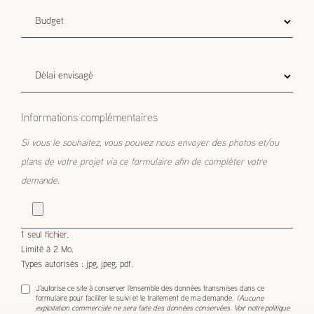
Budget
Budget estimatif
estimatif
Délai
Délai envisagé
envisagé
Informations complémentaires
Si vous le souhaitez, vous pouvez nous envoyer des photos et/ou
plans de votre projet via ce formulaire afin de compléter votre
demande.
1 seul fichier.
Limité à 2 Mo.
Types autorisés : jpg, jpeg, pdf.
J'autorise ce site à conserver l'ensemble des données transmises dans ce