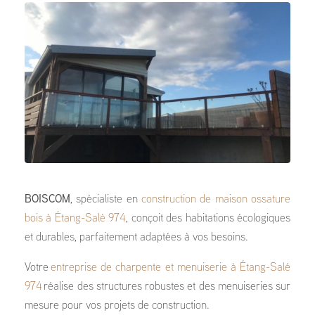
BOISCOM
, spécialiste en
construction de maison ossature
bois à Étang-Salé 974
, conçoit des habitations écologiques
et durables, parfaitement adaptées à vos besoins.
Votre
entreprise de charpente et menuiserie à Étang-Salé
974
réalise des structures robustes et des menuiseries sur
mesure pour vos projets de construction.