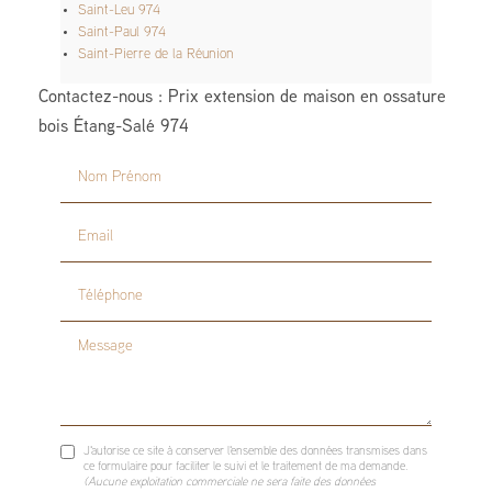
Saint-Leu 974
Saint-Paul 974
Saint-Pierre de la Réunion
Contactez-nous : Prix extension de maison en ossature
bois Étang-Salé 974
Nom Prénom
Email
Téléphone
Message
J'autorise ce site à conserver l'ensemble des données transmises dans
ce formulaire pour faciliter le suivi et le traitement de ma demande.
(Aucune exploitation commerciale ne sera faite des données