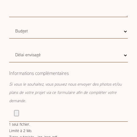
Budget
Budget estimatif
estimatif
Délai
Délai envisagé
envisagé
Informations complémentaires
Si vous le souhaitez, vous pouvez nous envoyer des photos et/ou
plans de votre projet via ce formulaire afin de compléter votre
demande.
1 seul fichier.