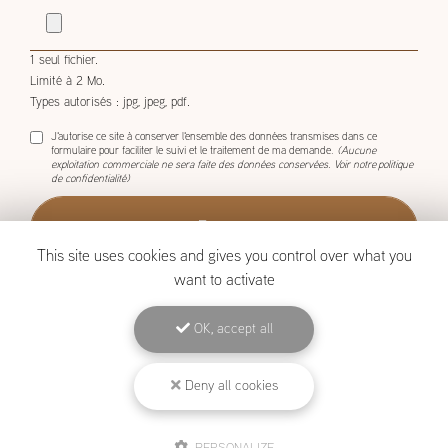
demande.
1 seul fichier.
Limité à 2 Mo.
Types autorisés : jpg, jpeg, pdf.
J'autorise ce site à conserver l'ensemble des données transmises dans ce
formulaire pour faciliter le suivi et le traitement de ma demande.
(Aucune
exploitation commerciale ne sera faite des données conservées. Voir notre
politique
de confidentialité
)
This site uses cookies and gives you control over what you
want to activate
OK, accept all
BOISCOM, Constructeur de maison ossature bois à Étang-Salé
Deny all cookies
Mentions légales
-
Plan du site
-
Liens utiles
-
Archives
-
Cookies