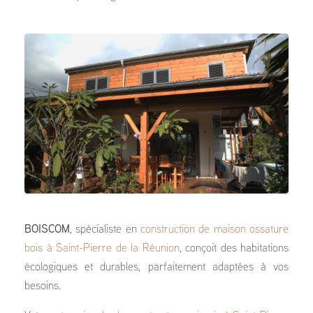
BOISCOM
, spécialiste en
construction de maison ossature
bois à Saint-Pierre de la Réunion
, conçoit des habitations
écologiques et durables, parfaitement adaptées à vos
besoins.