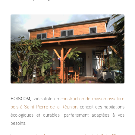
BOISCOM
, spécialiste en
construction de maison ossature
bois à Saint-Pierre de la Réunion
, conçoit des habitations
écologiques et durables, parfaitement adaptées à vos
besoins.