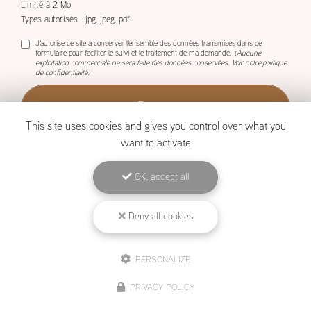
1 seul fichier.
Limité à 2 Mo.
Types autorisés : jpg, jpeg, pdf.
J'autorise ce site à conserver l'ensemble des données transmises dans ce
formulaire pour faciliter le suivi et le traitement de ma demande.
(Aucune
exploitation commerciale ne sera faite des données conservées. Voir notre
politique
de confidentialité
)
This site uses cookies and gives you control over what you
want to activate
OK, accept all
BOISCOM, Constructeur de maison ossature bois à Étang-Salé
Deny all cookies
Mentions légales
-
Plan du site
-
Liens utiles
-
Archives
-
Cookies
PERSONALIZE
Création et référencement de site Internet
PRIVACY POLICY
Demande de Devis
Secteur
-
En savoir +