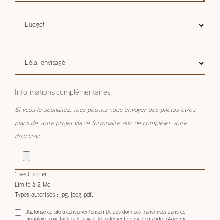
Budget
Budget estimatif
estimatif
Délai
Délai envisagé
envisagé
Informations complémentaires
Si vous le souhaitez, vous pouvez nous envoyer des photos et/ou
plans de votre projet via ce formulaire afin de compléter votre
demande.
1 seul fichier.
Limité à 2 Mo.
Types autorisés : jpg, jpeg, pdf.