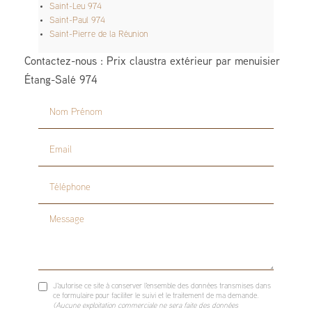
Saint-Leu 974
Saint-Paul 974
Saint-Pierre de la Réunion
Contactez-nous : Prix claustra extérieur par menuisier
Étang-Salé 974
Nom Prénom
Email
Téléphone
Message
J'autorise ce site à conserver l'ensemble des données transmises dans
ce formulaire pour faciliter le suivi et le traitement de ma demande.
(Aucune exploitation commerciale ne sera faite des données