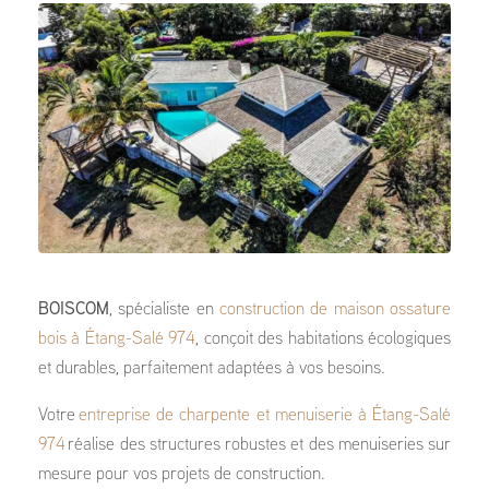
BOISCOM
, spécialiste en
construction de maison ossature
bois à Étang-Salé 974
, conçoit des habitations écologiques
et durables, parfaitement adaptées à vos besoins.
Votre
entreprise de charpente et menuiserie à Étang-Salé
974
réalise des structures robustes et des menuiseries sur
mesure pour vos projets de construction.