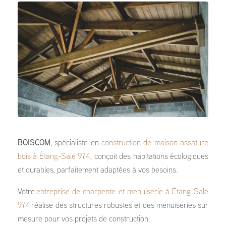
BOISCOM
, spécialiste en
construction de maison ossature
bois à Étang-Salé 974
, conçoit des habitations écologiques
et durables, parfaitement adaptées à vos besoins.
Votre
entreprise de charpente et menuiserie à Étang-Salé
974
réalise des structures robustes et des menuiseries sur
mesure pour vos projets de construction.