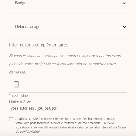
Budget
Budget estimatif
estimatif
Délai
Délai envisagé
envisagé
Informations complémentaires
Si vous le souhaitez, vous pouvez nous envoyer des photos et/ou
plans de votre projet via ce formulaire afin de compléter votre
demande.
1 seul fichier.
Limité à 2 Mo.
Types autorisés : jpg, jpeg, pdf.
J'autorise ce site à conserver l'ensemble des données transmises dans ce
formulaire pour faciliter le suivi et le traitement de ma demande.
(Aucune
exploitation commerciale ne sera faite des données conservées. Voir notre
politique