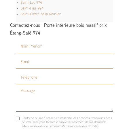
Saint-Leu 974
Saint-Paul 974
Saint-Pierre de la Réunion
Contactez-nous : Porte intérieure bois massif prix
Étang-Salé 974
Nom Prénom
Email
Téléphone
Message
J'autorise ce site à conserver l'ensemble des données transmises dans
ce formulaire pour faciliter le suivi et le traitement de ma demande.
(Aucune exploitation commerciale ne sera faite des données