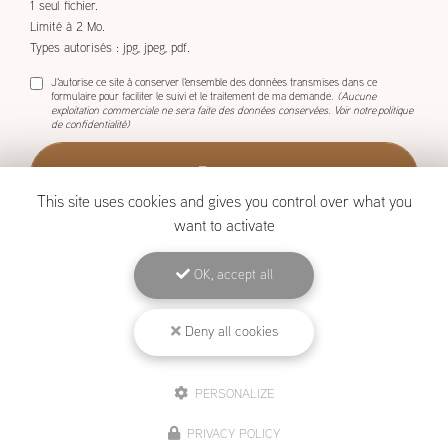
1 seul fichier.
Limité à 2 Mo.
Types autorisés : jpg, jpeg, pdf.
J'autorise ce site à conserver l'ensemble des données transmises dans ce
formulaire pour faciliter le suivi et le traitement de ma demande.
(Aucune
exploitation commerciale ne sera faite des données conservées. Voir notre
politique
de confidentialité
)
This site uses cookies and gives you control over what you
want to activate
OK, accept all
BOISCOM, Constructeur de maison ossature bois à Étang-Salé
Deny all cookies
Mentions légales
-
Plan du site
-
Liens utiles
-
Archives
-
Cookies
PERSONALIZE
Création et référencement de site Internet
PRIVACY POLICY
Demande de Devis