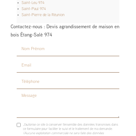
Saint-Leu 974
Saint-Paul 974
Saint-Pierre de la Réunion
Contactez-nous : Devis agrandissement de maison en
bois Étang-Salé 974
Nom Prénom
Email
Téléphone
Message
J'autorise ce site à conserver l'ensemble des données transmises dans
ce formulaire pour faciliter le suivi et le traitement de ma demande.
(Aucune exploitation commerciale ne sera faite des données