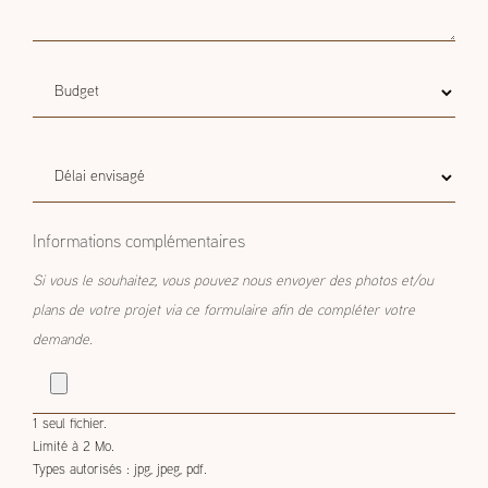
Budget
Budget estimatif
estimatif
Délai
Délai envisagé
envisagé
Informations complémentaires
Si vous le souhaitez, vous pouvez nous envoyer des photos et/ou
plans de votre projet via ce formulaire afin de compléter votre
demande.
1 seul fichier.
Limité à 2 Mo.