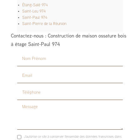
Étang-Salé 974
Saint-Leu 974
Saint-Paul 974
Saint-Pierre de la Réunion
Contactez-nous : Construction de maison ossature bois
à étage Saint-Paul 974
Nom Prénom
Email
Téléphone
Message
J'autorise ce site à conserver l'ensemble des données transmises dans