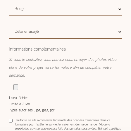
Budget
Budget estimatif
estimatif
Délai
Délai envisagé
envisagé
Informations complémentaires
Si vous le souhaitez, vous pouvez nous envoyer des photos et/ou
plans de votre projet via ce formulaire afin de compléter votre
demande.
1 seul fichier.
Limité à 2 Mo.
Types autorisés : jpg, jpeg, pdf.
J'autorise ce site à conserver l'ensemble des données transmises dans ce