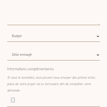
Projet
Budget
Budget estimatif
estimatif
Délai
Délai envisagé
envisagé
Informations complémentaires
Si vous le souhaitez, vous pouvez nous envoyer des photos et/ou
plans de votre projet via ce formulaire afin de compléter votre
demande.