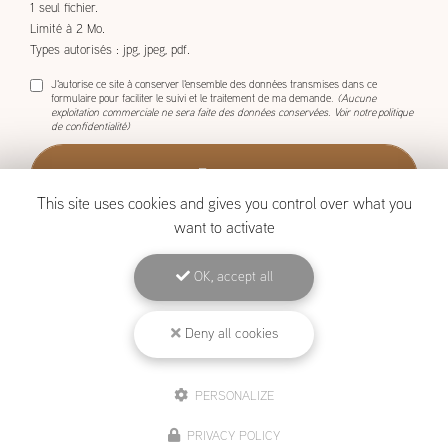
1 seul fichier.
Limité à 2 Mo.
Types autorisés : jpg, jpeg, pdf.
J'autorise ce site à conserver l'ensemble des données transmises dans ce
formulaire pour faciliter le suivi et le traitement de ma demande.
(Aucune
exploitation commerciale ne sera faite des données conservées. Voir notre
politique
de confidentialité
)
This site uses cookies and gives you control over what you
want to activate
OK, accept all
BOISCOM, Constructeur de maison ossature bois à Étang-Salé
Deny all cookies
Mentions légales
-
Plan du site
-
Liens utiles
-
Archives
-
Cookies
PERSONALIZE
Création et référencement de site Internet
PRIVACY POLICY
Demande de Devis