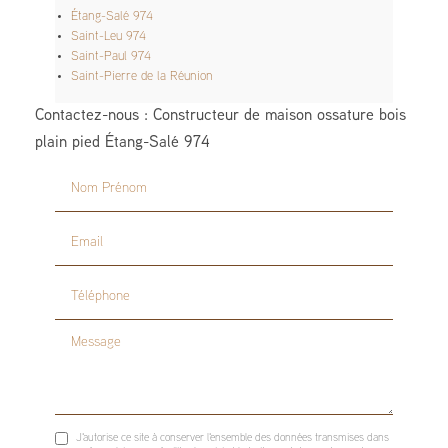
Étang-Salé 974
Saint-Leu 974
Saint-Paul 974
Saint-Pierre de la Réunion
Contactez-nous : Constructeur de maison ossature bois
plain pied Étang-Salé 974
Nom Prénom
Email
Téléphone
Message
J'autorise ce site à conserver l'ensemble des données transmises dans