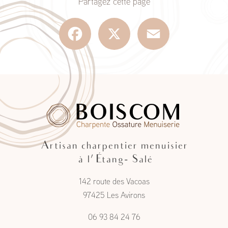
Partagez cette page
Facebook
X
Email
Artisan charpentier menuisier
à l'Étang- Salé
142 route des Vacoas
97425 Les Avirons
06 93 84 24 76