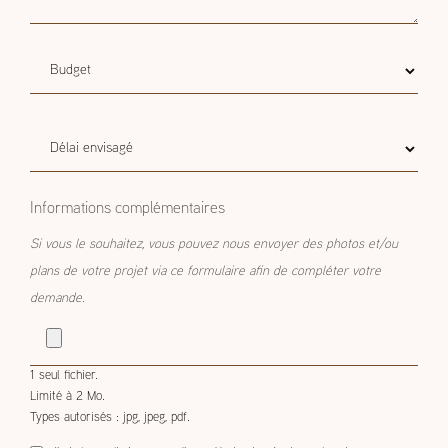
Budget
Budget estimatif
estimatif
Délai
Délai envisagé
envisagé
Informations complémentaires
Si vous le souhaitez, vous pouvez nous envoyer des photos et/ou
plans de votre projet via ce formulaire afin de compléter votre
demande.
1 seul fichier.
Limité à 2 Mo.
Types autorisés : jpg, jpeg, pdf.