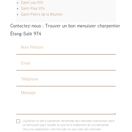
Saint-Leu 974
Saint-Paul 974
Saint-Pierre de la Réunion
Contactez-nous : Trouver un bon menuisier charpentier
Étang-Salé 974
Nom Prénom
Email
Téléphone
Message
J'autorise ce site à conserver l'ensemble des données transmises dans
ce formulaire pour faciliter le suivi et le traitement de ma demande.
(Aucune exploitation commerciale ne sera faite des données