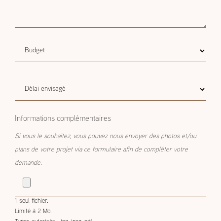
Budget
Budget estimatif
estimatif
Délai
Délai envisagé
envisagé
Informations complémentaires
Si vous le souhaitez, vous pouvez nous envoyer des photos et/ou
plans de votre projet via ce formulaire afin de compléter votre
demande.
1 seul fichier.