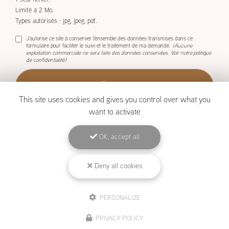
1 seul fichier.
Limité à 2 Mo.
Types autorisés : jpg, jpeg, pdf.
J'autorise ce site à conserver l'ensemble des données transmises dans ce
formulaire pour faciliter le suivi et le traitement de ma demande.
(Aucune
exploitation commerciale ne sera faite des données conservées. Voir notre
politique
de confidentialité
)
This site uses cookies and gives you control over what you
want to activate
OK, accept all
BOISCOM, Constructeur de maison ossature bois à Étang-Salé
Deny all cookies
Mentions légales
-
Plan du site
-
Liens utiles
-
Archives
-
Cookies
PERSONALIZE
Création et référencement de site Internet
PRIVACY POLICY
Demande de Devis