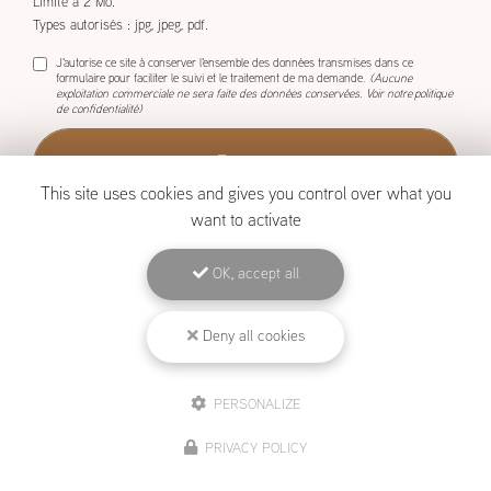
1 seul fichier.
Limité à 2 Mo.
Types autorisés : jpg, jpeg, pdf.
J'autorise ce site à conserver l'ensemble des données transmises dans ce
formulaire pour faciliter le suivi et le traitement de ma demande.
(Aucune
exploitation commerciale ne sera faite des données conservées. Voir notre
politique
de confidentialité
)
This site uses cookies and gives you control over what you
want to activate
OK, accept all
BOISCOM, Constructeur de maison ossature bois à Étang-Salé
Deny all cookies
Mentions légales
-
Plan du site
-
Liens utiles
-
Archives
-
Cookies
PERSONALIZE
Création et référencement de site Internet
PRIVACY POLICY
Demande de Devis
Secteur
-
En savoir +