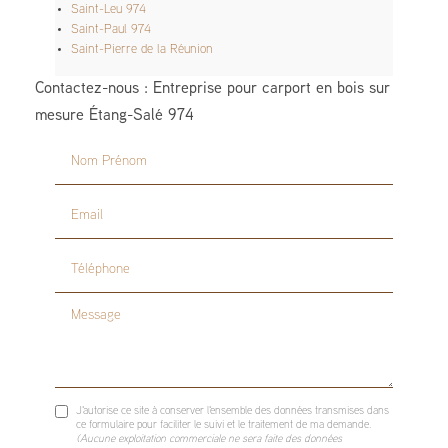
Saint-Leu 974
Saint-Paul 974
Saint-Pierre de la Réunion
Contactez-nous : Entreprise pour carport en bois sur
mesure Étang-Salé 974
Nom Prénom
Email
Téléphone
Message
J'autorise ce site à conserver l'ensemble des données transmises dans
ce formulaire pour faciliter le suivi et le traitement de ma demande.
(Aucune exploitation commerciale ne sera faite des données