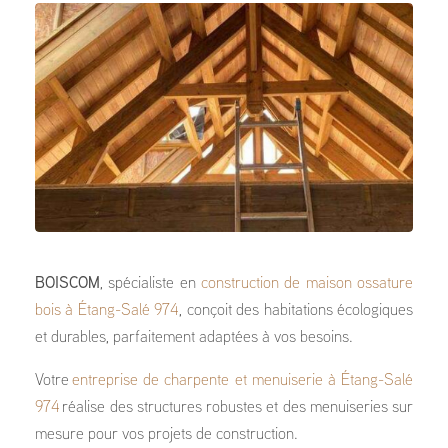
BOISCOM
, spécialiste en
construction de maison ossature
bois à Étang-Salé 974
, conçoit des habitations écologiques
et durables, parfaitement adaptées à vos besoins.
Votre
entreprise de charpente et menuiserie à Étang-Salé
974
réalise des structures robustes et des menuiseries sur
mesure pour vos projets de construction.