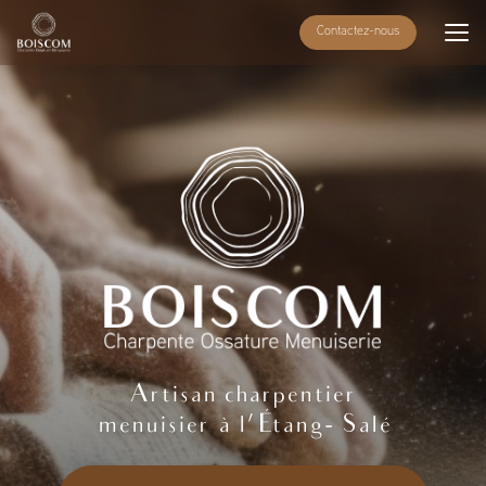
Aller
Contactez-nous
au
contenu
principal
Artisan charpentier
menuisier à l'Étang- Salé