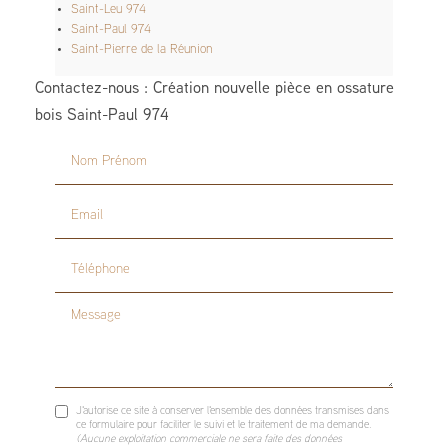
Saint-Leu 974
Saint-Paul 974
Saint-Pierre de la Réunion
Contactez-nous : Création nouvelle pièce en ossature
bois Saint-Paul 974
Nom Prénom
Email
Téléphone
Message
J'autorise ce site à conserver l'ensemble des données transmises dans
ce formulaire pour faciliter le suivi et le traitement de ma demande.
(Aucune exploitation commerciale ne sera faite des données