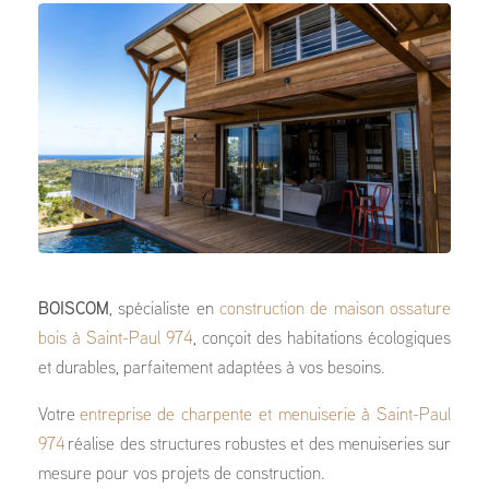
BOISCOM
, spécialiste en
construction de maison ossature
bois à Saint-Paul 974
, conçoit des habitations écologiques
et durables, parfaitement adaptées à vos besoins.
Votre
entreprise de charpente et menuiserie à Saint-Paul
974
réalise des structures robustes et des menuiseries sur
mesure pour vos projets de construction.