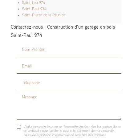
Saint-Leu 974
Saint-Paul 974
Saint-Pierre de la Réunion
Contactez-nous : Construction d'un garage en bois
Saint-Paul 974
Nom Prénom
Email
Téléphone
Message
J'autorise ce site à conserver l'ensemble des données transmises dans
ce formulaire pour faciliter le suivi et le traitement de ma demande.
(Aucune exploitation commerciale ne sera faite des données