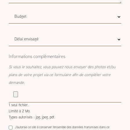
Budget
Budget estimatif
estimatif
Délai
Délai envisagé
envisagé
Informations complémentaires
Si vous le souhaitez, vous pouvez nous envoyer des photos et/ou
plans de votre projet via ce formulaire afin de compléter votre
demande.
1 seul fichier.
Limité à 2 Mo.
Types autorisés : jpg, jpeg, pdf.