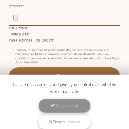
demande.
1 seul fichier.
Limité à 2 Mo.
Types autorisés : jpg, jpeg, pdf.
J'autorise ce site à conserver l'ensemble des données transmises dans ce
formulaire pour faciliter le suivi et le traitement de ma demande.
(Aucune
exploitation commerciale ne sera faite des données conservées. Voir notre
politique
de confidentialité
)
This site uses cookies and gives you control over what you
want to activate
OK, accept all
BOISCOM, Constructeur de maison ossature bois à Étang-Salé
Mentions légales
-
Plan du site
-
Liens utiles
-
Archives
-
Cookies
Deny all cookies