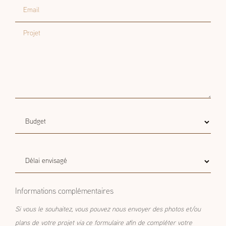
Email
Projet
Budget
Budget estimatif
estimatif
Délai
Délai envisagé
envisagé
Informations complémentaires
Si vous le souhaitez, vous pouvez nous envoyer des photos et/ou
plans de votre projet via ce formulaire afin de compléter votre