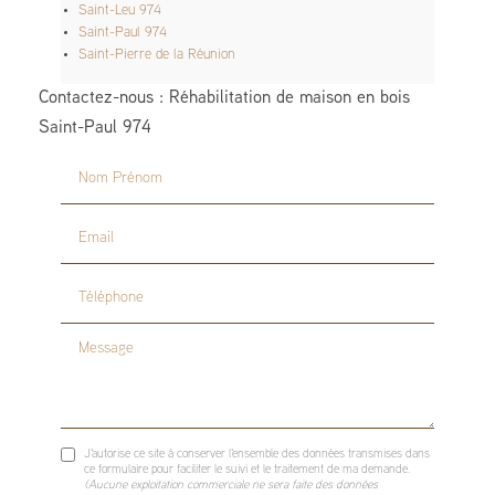
Saint-Leu 974
Saint-Paul 974
Saint-Pierre de la Réunion
Contactez-nous : Réhabilitation de maison en bois
Saint-Paul 974
Nom Prénom
Email
Téléphone
Message
J'autorise ce site à conserver l'ensemble des données transmises dans
ce formulaire pour faciliter le suivi et le traitement de ma demande.
(Aucune exploitation commerciale ne sera faite des données