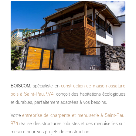
BOISCOM
, spécialiste en
construction de maison ossature
bois à Saint-Paul 974
, conçoit des habitations écologiques
et durables, parfaitement adaptées à vos besoins.
Votre
entreprise de charpente et menuiserie à Saint-Paul
974
réalise des structures robustes et des menuiseries sur
mesure pour vos projets de construction.