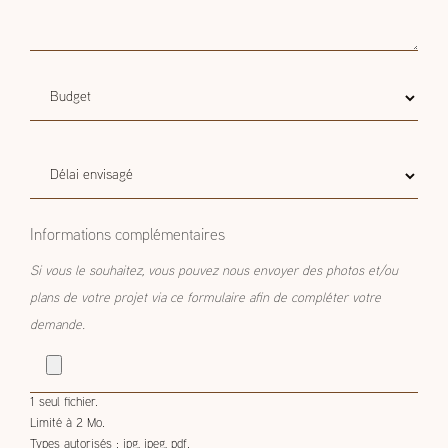
Budget
Budget estimatif
estimatif
Délai
Délai envisagé
envisagé
Informations complémentaires
Si vous le souhaitez, vous pouvez nous envoyer des photos et/ou
plans de votre projet via ce formulaire afin de compléter votre
demande.
1 seul fichier.