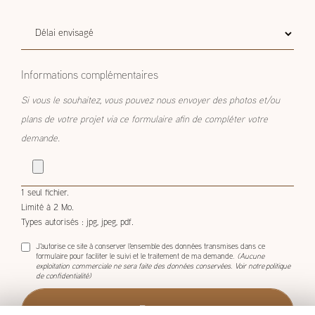
Délai
Délai envisagé
envisagé
Informations complémentaires
Si vous le souhaitez, vous pouvez nous envoyer des photos et/ou
plans de votre projet via ce formulaire afin de compléter votre
demande.
1 seul fichier.
Limité à 2 Mo.
Types autorisés : jpg, jpeg, pdf.
J'autorise ce site à conserver l'ensemble des données transmises dans ce
formulaire pour faciliter le suivi et le traitement de ma demande.
(Aucune
exploitation commerciale ne sera faite des données conservées. Voir notre
politique
de confidentialité
)