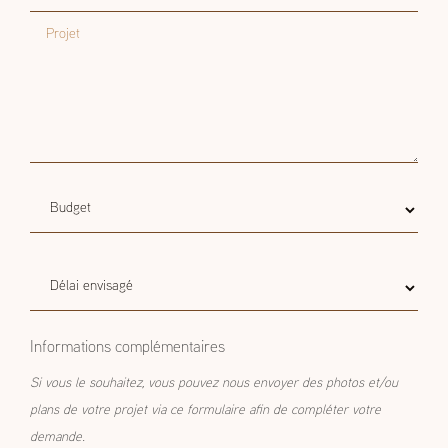
Email
Projet
Budget
Budget estimatif
estimatif
Délai
Délai envisagé
envisagé
Informations complémentaires
Si vous le souhaitez, vous pouvez nous envoyer des photos et/ou
plans de votre projet via ce formulaire afin de compléter votre