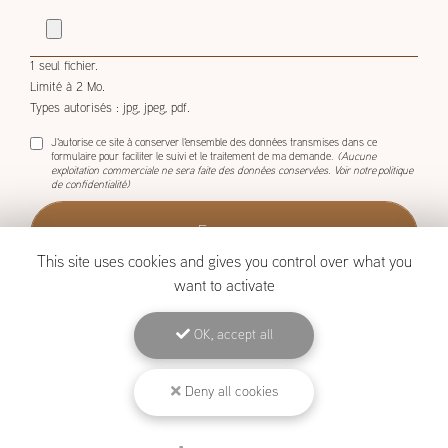
demande.
1 seul fichier.
Limité à 2 Mo.
Types autorisés : jpg, jpeg, pdf.
J'autorise ce site à conserver l'ensemble des données transmises dans ce
formulaire pour faciliter le suivi et le traitement de ma demande.
(Aucune
exploitation commerciale ne sera faite des données conservées. Voir notre
politique
de confidentialité
)
This site uses cookies and gives you control over what you
want to activate
OK, accept all
BOISCOM, Constructeur de maison ossature bois à Étang-Salé
Deny all cookies
Mentions légales
-
Plan du site
-
Liens utiles
-
Archives
-
Cookies