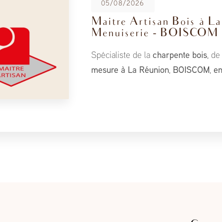
sur
lité