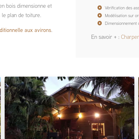
 en bois dimensionne et
Vérification des a
le plan de toiture.
Modélisation sur or
Dimensionnement de
ditionnelle aux avirons
.
En savoir + :
Charpen