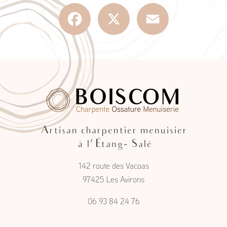
Facebook
X
Email
Artisan charpentier menuisier
à l'Étang- Salé
142 route des Vacoas
97425 Les Avirons
06 93 84 24 76