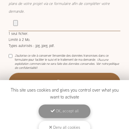
plans de votre projet via ce formulaire afin de compléter votre
demande.
1 seul fichier.
Limité à 2 Mo.
Types autorisés : jpg, jpeg, pdf.
J'autorise ce site à conserver l'ensemble des données transmises dans ce
formulaire pour faciliter le suivi et le traitement de ma demande.
(Aucune
exploitation commerciale ne sera faite des données conservées. Voir notre
politique
de confidentialité
)
This site uses cookies and gives you control over what you
want to activate
OK, accept all
BOISCOM, Constructeur de maison ossature bois à Étang-Salé
Mentions légales
-
Plan du site
-
Liens utiles
-
Archives
-
Cookies
Deny all cookies