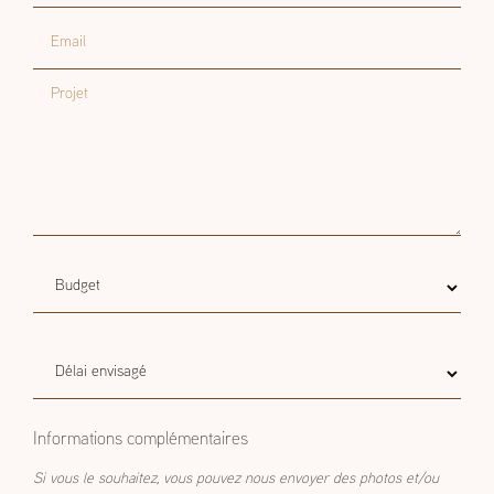
Email
Projet
Budget
Budget estimatif
estimatif
Délai
Délai envisagé
envisagé
Informations complémentaires
Si vous le souhaitez, vous pouvez nous envoyer des photos et/ou