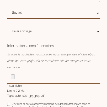
Budget
Budget estimatif
estimatif
Délai
Délai envisagé
envisagé
Informations complémentaires
Si vous le souhaitez, vous pouvez nous envoyer des photos et/ou
plans de votre projet via ce formulaire afin de compléter votre
demande.
1 seul fichier.
Limité à 2 Mo.
Types autorisés : jpg, jpeg, pdf.
J'autorise ce site à conserver l'ensemble des données transmises dans ce