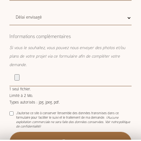
estimatif
Délai
Délai envisagé
envisagé
Informations complémentaires
Si vous le souhaitez, vous pouvez nous envoyer des photos et/ou
plans de votre projet via ce formulaire afin de compléter votre
demande.
1 seul fichier.
Limité à 2 Mo.
Types autorisés : jpg, jpeg, pdf.
J'autorise ce site à conserver l'ensemble des données transmises dans ce
formulaire pour faciliter le suivi et le traitement de ma demande.
(Aucune
exploitation commerciale ne sera faite des données conservées. Voir notre
politique
de confidentialité
)