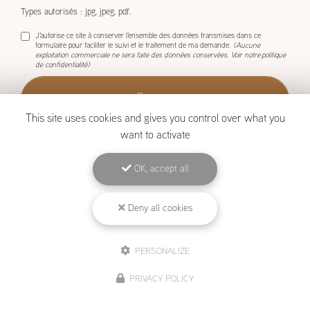
Types autorisés : jpg, jpeg, pdf.
J'autorise ce site à conserver l'ensemble des données transmises dans ce
formulaire pour faciliter le suivi et le traitement de ma demande.
(Aucune
exploitation commerciale ne sera faite des données conservées. Voir notre
politique
de confidentialité
)
This site uses cookies and gives you control over what you
want to activate
OK, accept all
BOISCOM, Constructeur de maison ossature bois à Étang-Salé
Mentions légales
-
Plan du site
-
Liens utiles
-
Archives
-
Cookies
Deny all cookies
PERSONALIZE
Création et référencement de site Internet
Demande de Devis
PRIVACY POLICY
Secteur
-
En savoir +
BOISCOM
Sitemap