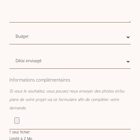
Budget
Budget estimatif
estimatif
Délai
Délai envisagé
envisagé
Informations complémentaires
Si vous le souhaitez, vous pouvez nous envoyer des photos et/ou
plans de votre projet via ce formulaire afin de compléter votre
demande.
1 seul fichier.
Limité à 2 Mo.