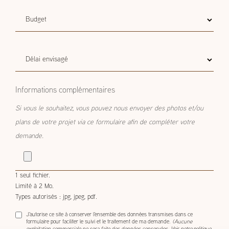
Budget
Budget estimatif
estimatif
Délai
Délai envisagé
envisagé
Informations complémentaires
Si vous le souhaitez, vous pouvez nous envoyer des photos et/ou
plans de votre projet via ce formulaire afin de compléter votre
demande.
1 seul fichier.
Limité à 2 Mo.
Types autorisés : jpg, jpeg, pdf.
J'autorise ce site à conserver l'ensemble des données transmises dans ce
formulaire pour faciliter le suivi et le traitement de ma demande.
(Aucune